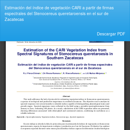
Volver
Estimación del índice de vegetación CARI a partir de firmas
a
espectrales del Stenocereus queretaroensis en el sur de
los
Zacatecas
detalles
del
artículo
Descargar
Descargar PDF