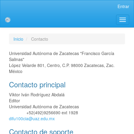
Salto
Entrar
rápido
al
Toggl
contenido
naviga
de
la
página
Inicio
Contacto
Navegación
principal
Universidad Autónoma de Zacatecas "Francisco García
Contenido
Salinas"
principal
López Velarde 801, Centro, C.P. 98000 Zacatecas, Zac.
Barra
México
lateral
Contacto principal
Víktor Iván Rodríguez Abdalá
Editor
Universidad Autónoma de Zacatecas
+52(492)9256690 ext 1928
Teléfono
difu100cia@uaz.edu.mx
Contacto de soporte