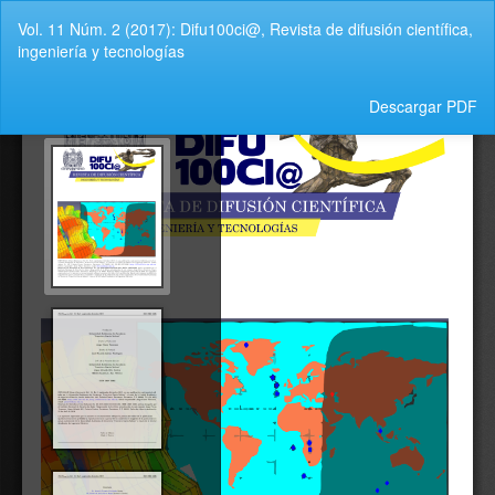
Volver
Vol. 11 Núm. 2 (2017): Difu100ci@, Revista de difusión científica,
a
ingeniería y tecnologías
los
detalles
del
Descargar
Descargar PDF
artículo