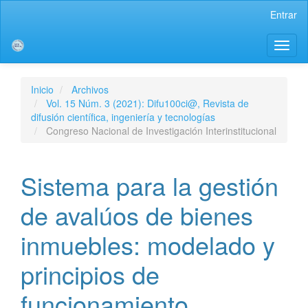
Salto
Entrar
rápido
al
Toggl
contenido
naviga
de
la
página
Inicio
Archivos
Navegación
Vol. 15 Núm. 3 (2021): Difu100ci@, Revista de
principal
difusión científica, ingeniería y tecnologías
Contenido
Congreso Nacional de Investigación Interinstitucional
principal
Barra
lateral
Sistema para la gestión
de avalúos de bienes
inmuebles: modelado y
principios de
funcionamiento