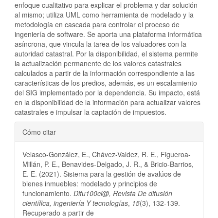
enfoque cualitativo para explicar el problema y dar solución
al mismo; utiliza UML como herramienta de modelado y la
metodología en cascada para controlar el proceso de
ingeniería de software. Se aporta una plataforma informática
asíncrona, que vincula la tarea de los valuadores con la
autoridad catastral. Por la disponibilidad, el sistema permite
la actualización permanente de los valores catastrales
calculados a partir de la información correspondiente a las
características de los predios, además, es un escalamiento
del SIG implementado por la dependencia. Su impacto, está
en la disponibilidad de la información para actualizar valores
catastrales e impulsar la captación de impuestos.
Detalles
Cómo citar
del
Velasco-González, E., Chávez-Valdez, R. E., Figueroa-
artículo
Millán, P. E., Benavides-Delgado, J. R., & Bricio-Barrios,
E. E. (2021). Sistema para la gestión de avalúos de
bienes inmuebles: modelado y principios de
funcionamiento.
Difu100ci@, Revista De difusión
científica, ingeniería Y tecnologías
,
15
(3), 132-139.
Recuperado a partir de