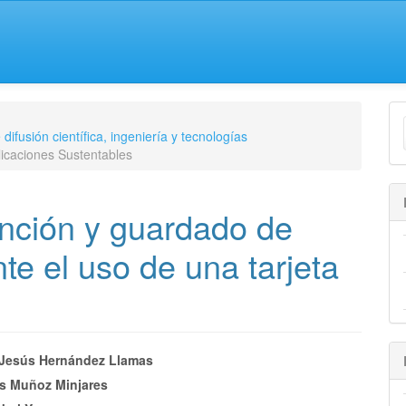
ifusión científica, ingeniería y tecnologías
licaciones Sustentables
ención y guardado de
e el uso de una tarjeta
nido
Jesús Hernández Llamas
es Muñoz Minjares
pal