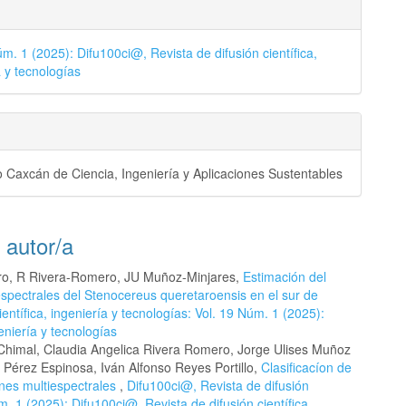
úm. 1 (2025): Difu100ci@, Revista de difusión científica,
a y tecnologías
 Caxcán de Ciencia, Ingeniería y Aplicaciones Sustentables
 autor/a
ro, R Rivera-Romero, JU Muñoz-Minjares,
Estimación del
espectrales del Stenocereus queretaroensis en el sur de
entífica, ingeniería y tecnologías: Vol. 19 Núm. 1 (2025):
eniería y tecnologías
Chimal, Claudia Angelica Rivera Romero, Jorge Ulises Muñoz
Pérez Espinosa, Iván Alfonso Reyes Portillo,
Clasificacíon de
nes multiespectrales
,
Difu100ci@, Revista de difusión
úm. 1 (2025): Difu100ci@, Revista de difusión científica,