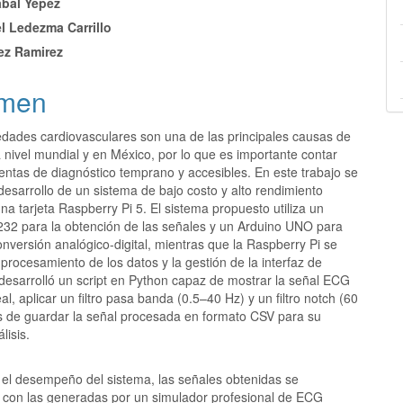
bal Yepez
l Ledezma Carrillo
lo
ez Ramirez
men
dades cardiovasculares son una de las principales causas de
 nivel mundial y en México, por lo que es importante contar
entas de diagnóstico temprano y accesibles. En este trabajo se
desarrollo de un sistema de bajo costo y alto rendimiento
a tarjeta Raspberry Pi 5. El sistema propuesto utiliza un
32 para la obtención de las señales y un Arduino UNO para
conversión analógico-digital, mientras que la Raspberry Pi se
procesamiento de los datos y la gestión de la interfaz de
 desarrolló un script en Python capaz de mostrar la señal ECG
al, aplicar un filtro pasa banda (0.5–40 Hz) y un filtro notch (60
 de guardar la señal procesada en formato CSV para su
lisis.
r el desempeño del sistema, las señales obtenidas se
con las generadas por un simulador profesional de ECG