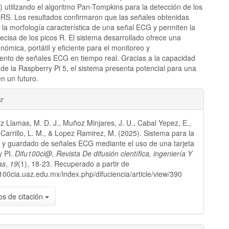
 utilizando el algoritmo Pan-Tompkins para la detección de los
RS. Los resultados confirmaron que las señales obtenidas
 la morfología característica de una señal ECG y permiten la
ecisa de los picos R. El sistema desarrollado ofrece una
nómica, portátil y eficiente para el monitoreo y
nto de señales ECG en tiempo real. Gracias a la capacidad
de la Raspberry Pi 5, el sistema presenta potencial para una
n un futuro.
les
ar
 Llamas, M. D. J., Muñoz Minjares, J. U., Cabal Yepez, E.,
lo
arrillo, L. M., & Lopez Ramirez, M. (2025). Sistema para la
 y guardado de señales ECG mediante el uso de una tarjeta
y PI.
Difu100ci@, Revista De difusión científica, ingeniería Y
as
,
19
(1), 18-23. Recuperado a partir de
fu100cia.uaz.edu.mx/index.php/difuciencia/article/view/390
s de citación