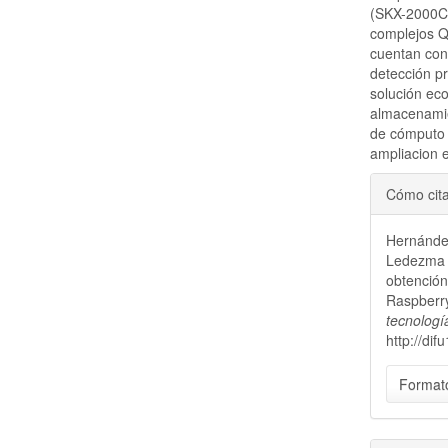
(SKX-2000C)
complejos Q
cuentan con
detección pr
solución eco
almacenamie
de cómputo 
ampliacion e
Detal
Cómo cit
del
Hernández
artícu
Ledezma C
obtención
Raspberr
tecnologí
http://di
Formato