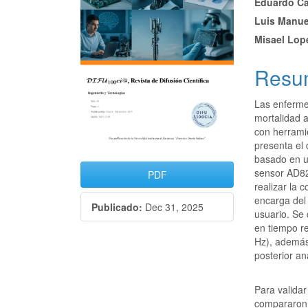
Eduardo Ca
del
del
Luis Manue
artículo
artícu
Misael Lop
Resu
Las enferme
mortalidad a
con herrami
presenta el 
basado en un
sensor AD82
PDF
realizar la 
encarga del 
Publicado:
Dec 31, 2025
usuario. Se
en tiempo re
Hz), además
posterior aná
Para valida
compararon 